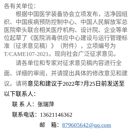
各有关单位：
根据中国医学装备协会立项发布，洁净园组
织、中国疾病预防控制中心、中国人民解放军总
医院牵头联合相关医疗机构、设计院、企业等单
位起草了《医院消毒供应中心建设与运行管理标
准（征求意见稿）》（附件），立项编号为
T/
CAME107-2021
。现向社会广泛征求意见。
请各单位和专家对征求意见稿内容进行全
面、详细的审阅，并请提出具体的修改意见和建
议。请将
意见和建议于
20
2
2
年
7
月
25
日前发送至
以下联系人：
联
系
人：
张瑞萍
联系电话：
1
3621146362
邮
箱：
879605642
@
qq
.com