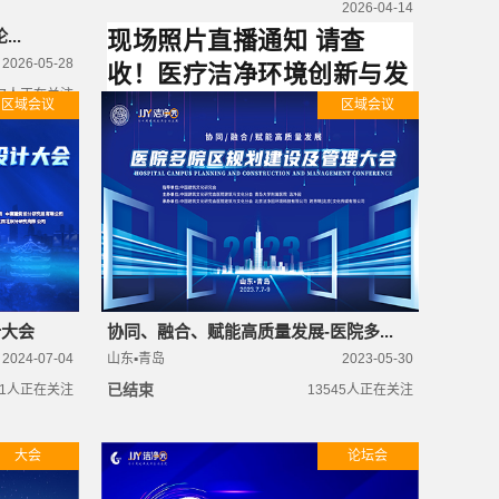
2026-04-14
现场照片直播通知 请查
..
2026-05-28
收！医疗洁净环境创新与发
7
人正在关注
展大会暨第十三届医疗环境
区域会议
区域会议
与健康大会
0
人正在关注
计大会
协同、融合、赋能高质量发展-医院多...
2024-07-04
山东▪青岛
2023-05-30
已结束
1
人正在关注
13545
人正在关注
大会
论坛会