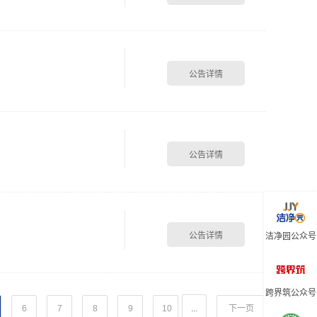
洁净园公众号
跨界筑公众号
6
7
8
9
10
...
下一页