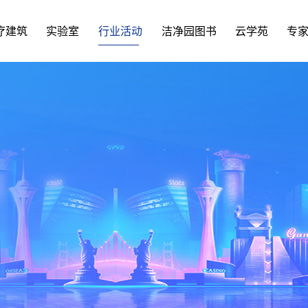
疗建筑
实验室
行业活动
洁净园图书
云学苑
专