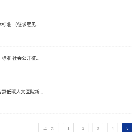
准 （征求意见...
准 社会公开征...
低碳人文医院新...
上一页
1
2
3
4
5