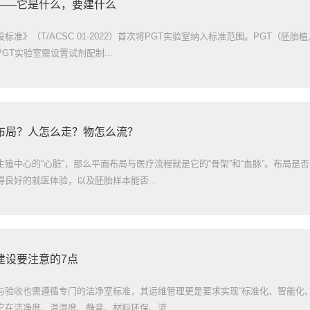
——它是什么，要建什么
标准》（T/ACSC 01-2022）首次将PGT实验室纳入标准范围。PGT（
GT实验室需设置试剂配制...
布局？人怎么走？物怎么流？
殖中心的“心脏”，那么平面布局与医疗流程就是它的“骨架”和“血脉”。布局
良好的就医体验，以及胚胎样本能否...
建设要注意的7点
与验收也需遵循专门的洁净室标准，其运维管理更是要求实现“标准化、智能化
在洁净度、温湿度、静音、材料环保、流...