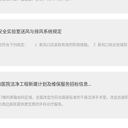
安全实验室送风与排风系统规定
符合下列规定： 1 新风口应采取有效的防雨措施。 2 新风口处应安装防鼠
多地医院洁净工程新建计划及维保服务招标信息...
楼7楼的原输血科区域，全面改造为符合国家标准的千级洁净手术室。改造总面积
为周边居民提供更优质的外科诊疗服务。