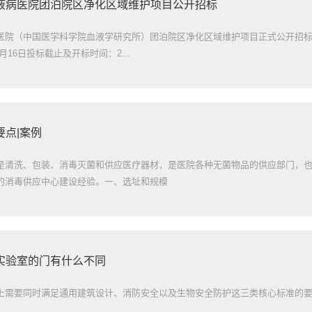
液病医院团泊院区净化区域维护项目公开招标
医院（中国医学科学院血液学研究所）团泊院区净化区域维护项目正式公开招标
6月16日投标截止及开标时间：2...
点|案例
是清洗、包装、消毒灭菌和供应医疗器材，是医院各种无菌物品的供应部门，
的消毒供应中心建设经验。一、选址和规模
实验室的门有什么不同
上需要同时满足通用建筑设计、消防安全以及生物安全防护这三类核心标准的