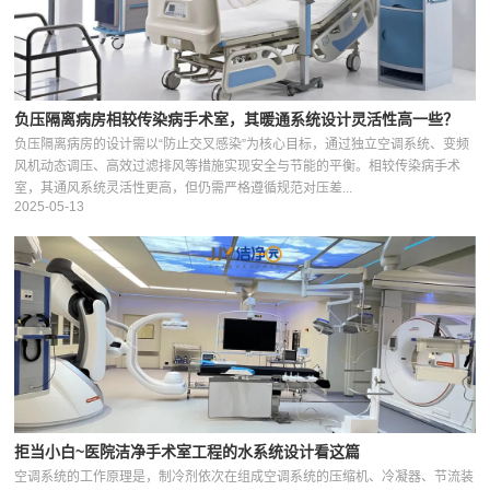
负压隔离病房相较传染病手术室，其暖通系统设计灵活性高一些？
负压隔离病房的设计需以“防止交叉感染”为核心目标，通过独立空调系统、变频
风机动态调压、高效过滤排风等措施实现安全与节能的平衡。相较传染病手术
室，其通风系统灵活性更高，但仍需严格遵循规范对压差...
2025-05-13
拒当小白~医院洁净手术室工程的水系统设计看这篇
空调系统的工作原理是，制冷剂依次在组成空调系统的压缩机、冷凝器、节流装