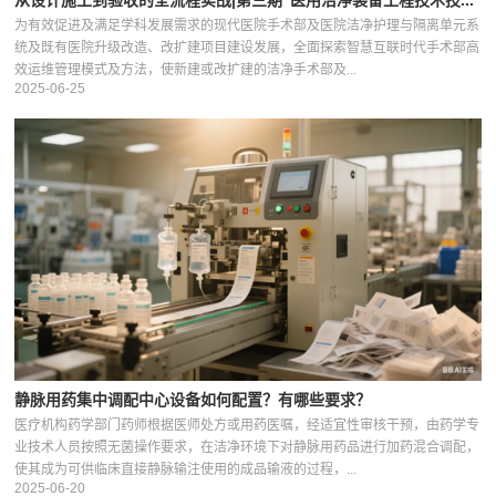
从设计施工到验收的全流程实战|第三期“医用洁净装备工程技术技...
为有效促进及满足学科发展需求的现代医院手术部及医院洁净护理与隔离单元系
统及既有医院升级改造、改扩建项目建设发展，全面探索智慧互联时代手术部高
效运维管理模式及方法，使新建或改扩建的洁净手术部及...
2025-06-25
静脉用药集中调配中心设备如何配置？有哪些要求？
医疗机构药学部门药师根据医师处方或用药医嘱，经适宜性审核干预，由药学专
业技术人员按照无菌操作要求，在洁净环境下对静脉用药品进行加药混合调配，
使其成为可供临床直接静脉输注使用的成品输液的过程，...
2025-06-20