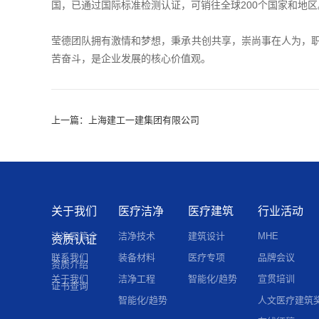
国，已通过国际标准检测认证，可销往全球200个国家和地
莹德团队拥有激情和梦想，秉承共创共享，崇尚事在人为，
苦奋斗，是企业发展的核心价值观。
上一篇：
上海建工一建集团有限公司
关于我们
医疗洁净
医疗建筑
行业活动
洁净园简介
洁净技术
建筑设计
MHE
资质认证
联系我们
装备材料
医疗专项
品牌会议
资质介绍
关于我们
洁净工程
智能化/趋势
宣贯培训
证书查询
智能化/趋势
人文医疗建筑