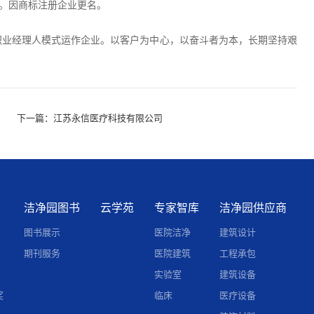
区。因商标注册企业更名。
职业经理人模式运作企业。以客户为中心，以奋斗者为本，长期坚持艰
下一篇：
江苏永信医疗科技有限公司
洁净园图书
云学苑
专家智库
洁净园供应商
图书展示
医院洁净
建筑设计
期刊服务
医院建筑
工程承包
实验室
建筑设备
奖
临床
医疗设备