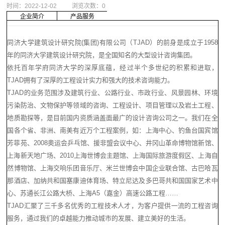
时间：
2022-12-02
浏览次数：
0
企业简介
产品服务
同济大学建筑设计研究院(集团)有限公司（TJAD）的前身是成立于1958
年的同济大学建筑设计研究院，是全国知名的大型设计咨询集团。
依托百年学府同济大学的深厚底蕴，经过半个多世纪的积累和进取，
TJAD拥有了深厚的工程设计实力和强大的技术咨询能力。
TJAD的业务范围涉及建筑行业、公路行业、市政行业、风景园林、环境
污染防治、文物保护等领域的咨询、工程设计、项目管理以及岩土工程、
地质勘探等，是目前国内资质涵盖面最广的设计咨询公司之一。我们在全
国各个省、非洲、南美有近万个工程案例，如：上海中心、钓鱼台国宾馆
芳菲苑、2008奥运会乒乓馆、援非盟会议中心、井冈山革命博物馆新馆、
上海新天地广场、2010上海世博会主题馆、上海国际旅游度假区、上海自
然博物馆、上海交响乐团音乐厅、米兰世博会中国企业联合馆、古巴哈瓦
那酒店、加纳共和国塞康迪体育场、特立尼达及多巴哥共和国国家艺术中
心、苏通长江公路大桥、上海A5（嘉金）高速公路工程……
TJAD汇聚了三千多名优秀的工程技术人才，为客户提供一流的工程咨询
服务，通过我们的卓越能力推动城市的发展、建立美好的生活。