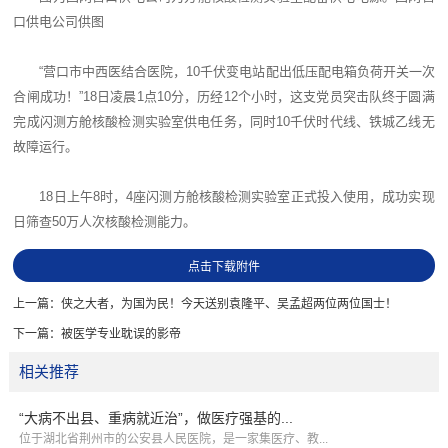
口供电公司供图
“营口市中西医结合医院，10千伏变电站配出低压配电箱负荷开关一次
合闸成功！”18日凌晨1点10分，历经12个小时，这支党员突击队终于圆满
完成闪测方舱核酸检测实验室供电任务，同时10千伏时代线、铁城乙线无
故障运行。
18日上午8时，4座闪测方舱核酸检测实验室正式投入使用，成功实现
日筛查50万人次核酸检测能力。
点击下载附件
上一篇：
侠之大者，为国为民！今天送别袁隆平、吴孟超两位两位国士！
下一篇：
被医学专业耽误的影帝
相关推荐
“大病不出县、重病就近治”，做医疗强基的...
位于湖北省荆州市的公安县人民医院，是一家集医疗、教...