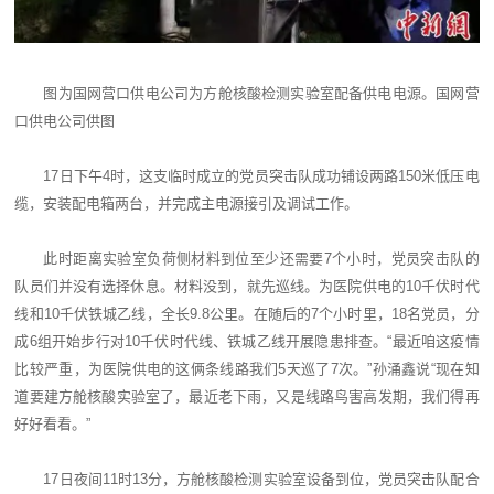
图为国网营口供电公司为方舱核酸检测实验室配备供电电源。国网营
口供电公司供图
17日下午4时，这支临时成立的党员突击队成功铺设两路150米低压电
缆，安装配电箱两台，并完成主电源接引及调试工作。
此时距离实验室负荷侧材料到位至少还需要7个小时，党员突击队的
队员们并没有选择休息。材料没到，就先巡线。为医院供电的10千伏时代
线和10千伏铁城乙线，全长9.8公里。在随后的7个小时里，18名党员，分
成6组开始步行对10千伏时代线、铁城乙线开展隐患排查。“最近咱这疫情
比较严重，为医院供电的这俩条线路我们5天巡了7次。”孙涌鑫说“现在知
道要建方舱核酸实验室了，最近老下雨，又是线路鸟害高发期，我们得再
好好看看。”
17日夜间11时13分，方舱核酸检测实验室设备到位，党员突击队配合