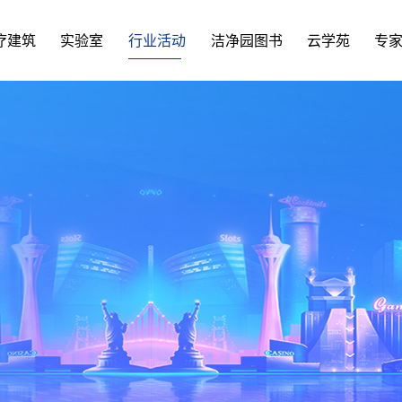
疗建筑
实验室
行业活动
洁净园图书
云学苑
专