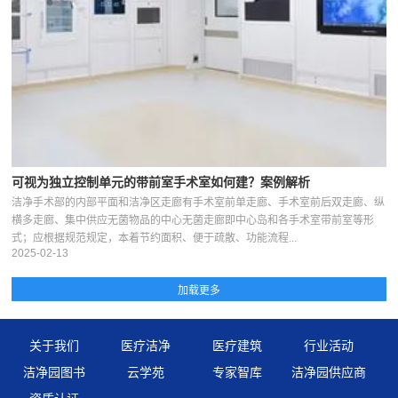
可视为独立控制单元的带前室手术室如何建？案例解析
洁净手术部的内部平面和洁净区走廊有手术室前单走廊、手术室前后双走廊、纵
横多走廊、集中供应无菌物品的中心无菌走廊即中心岛和各手术室带前室等形
式；应根据规范规定，本着节约面积、便于疏散、功能流程...
2025-02-13
关于我们
医疗洁净
医疗建筑
行业活动
洁净园图书
云学苑
专家智库
洁净园供应商