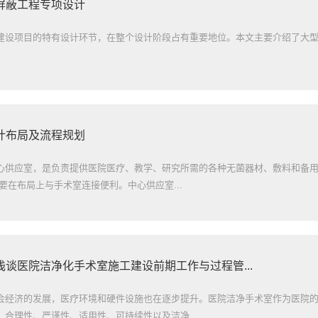
屏蔽工程专项设计
建设项目的特有设计环节，在整个设计阶段占有重要地位。本文主要介绍了大
计布局及流程规划
心供应室，是负责提供医院医疗、教学、研究所需的各种无菌器材、敷料和备
需要在布局上与手术室连接便利。中心供应室...
谈医院洁净化手术室施工建设前期工作与过程管...
会经济的发展，医疗环境和硬件设施也在逐步提升。医院洁净手术室作为医院
合理性、严谨性、适用性、可持续性以及洁净...