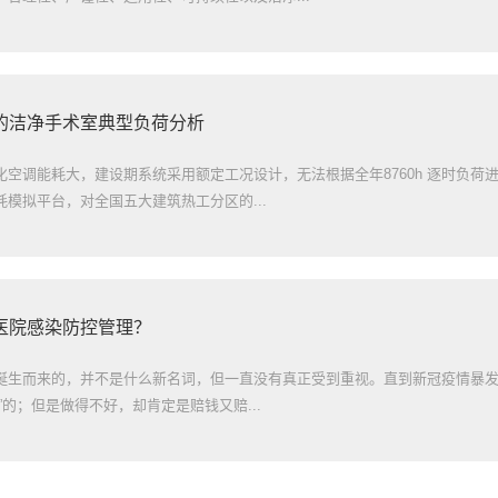
的洁净手术室典型负荷分析
化空调能耗大，建设期系统采用额定工况设计，无法根据全年8760h 逐时负荷
模拟平台，对全国五大建筑热工分区的...
医院感染防控管理？
诞生而来的，并不是什么新名词，但一直没有真正受到重视。直到新冠疫情暴发
”的；但是做得不好，却肯定是赔钱又赔...