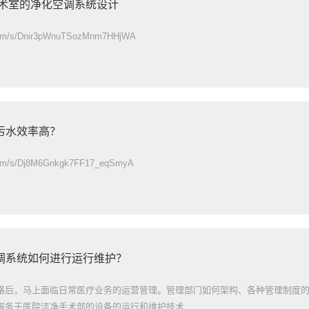
手术室的净化空调系统设计
.com/s/Dnir3pWnuTSozMnm7HHjWA
污水效率高？
.com/s/Dj8M6Gnkgk7FF17_eqSmyA
调系统如何进行运行维护？
格后，马上面临日常医疗业务的运营管理。管理部门如何架构、各种管理制度
务于医院洁净手术部的设备的运行和维护技术...