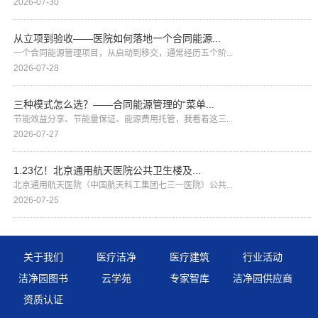
2026-07-30
从立项到验收——医院如何落地一个合同能源...
一个合同能源管理项目，从启动到移交，通常经历五个阶...
2026-07-28
三种模式怎么选？——合同能源管理的“菜单...
节能效益分享、节能量保证、能源费用托管，我看着这三...
2026-07-27
1.23亿！北京通用航天医院公共卫生楼及...
北京通用航天医院（中国航天科工集团七三一医院）公共...
2026-07-25
关于我们
医疗洁净
医疗建筑
行业活动
洁净园图书
云学苑
专家智库
洁净园供应商
资质认证