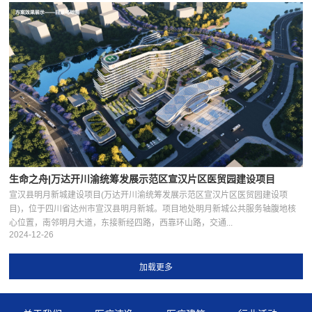
生命之舟|万达开川渝统筹发展示范区宣汉片区医贸园建设项目
宣汉县明月新城建设项目(万达开川渝统筹发展示范区宣汉片区医贸园建设项
目)，位于四川省达州市宣汉县明月新城。项目地处明月新城公共服务轴腹地核
心位置，南邻明月大道，东接新经四路，西靠环山路，交通...
2024-12-26